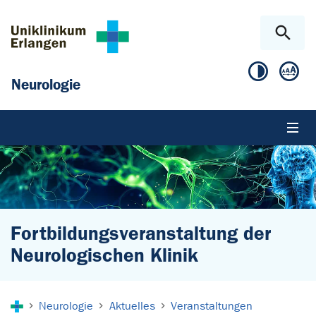
Zum Hauptinhalt springen
Skip to page footer
Neurologie
Fortbildungsveranstaltung der
Neurologischen Klinik
Sie sind hier:
Neurologie
Aktuelles
Veranstaltungen