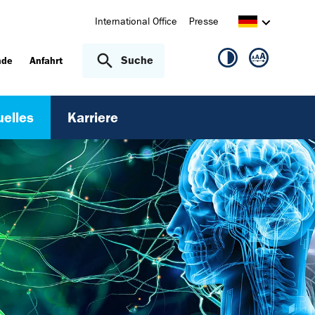
International Office
Presse
Suche
nde
Anfahrt
uelles
Karriere