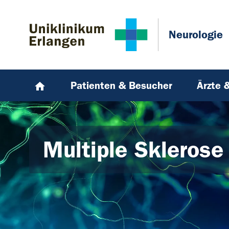
Zum Hauptinhalt springen
Skip to page footer
Neurologie
Patienten & Besucher
Ärzte 
Multiple Sklerose