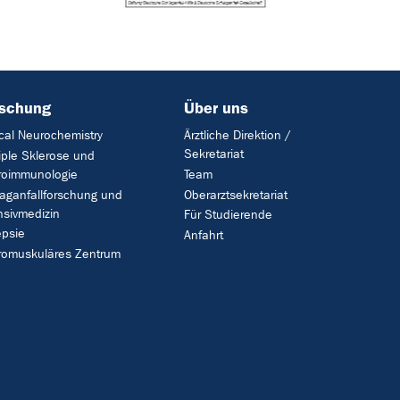
rschung
Über uns
ical Neurochemistry
Ärztliche Direktion /
Sekretariat
iple Sklerose und
roimmunologie
Team
aganfallforschung und
Oberarztsekretariat
nsivmedizin
Für Studierende
epsie
Anfahrt
romuskuläres Zentrum