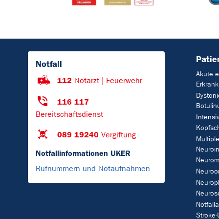
Patie
Notfall
Akute e
112
Notarzt | Feuerwehr
Erkran
Dyston
116 117
Botulin
Bereitschaftsdienst
Intensi
Kopfsc
089 19240
Vergiftung
Multipl
Neuroi
Notfallinformationen UKER
Neurom
Rufnummern und Notaufnahmen
Neuroo
Neuroph
Neuros
Notfall
Stroke-