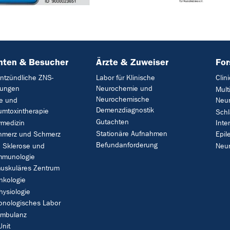
nten & Besucher
Ärzte & Zuweiser
Fo
ntzündliche ZNS-
Labor für Klinische
Clin
kungen
Neurochemie und
Mult
Neurochemische
ie und
Neu
Demenzdiagnostik
umtoxintherapie
Schl
Gutachten
vmedizin
Inte
Stationäre Aufnahmen
hmerz und Schmerz
Epil
Befundanforderung
e Sklerose und
Neu
mmunologie
uskuläres Zentrum
nkologie
ysiologie
onologisches Labor
ambulanz
Unit